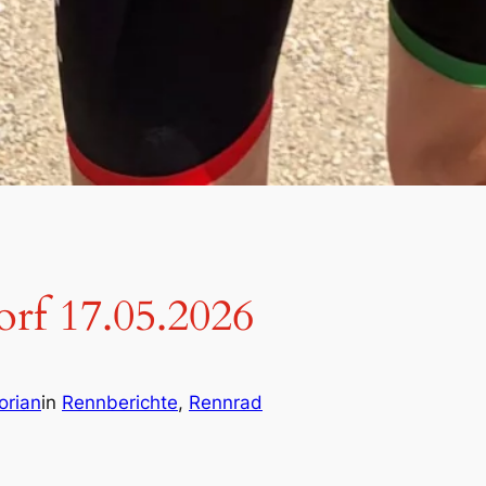
rf 17.05.2026
orian
in
Rennberichte
, 
Rennrad