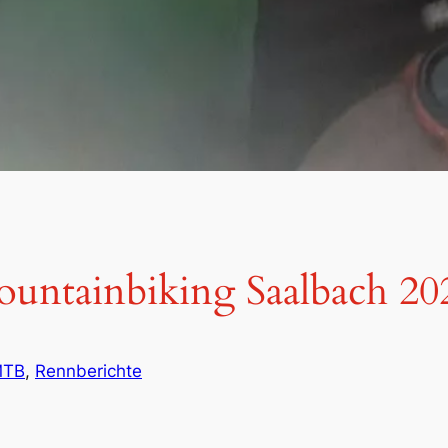
untainbiking Saalbach 20
MTB
, 
Rennberichte