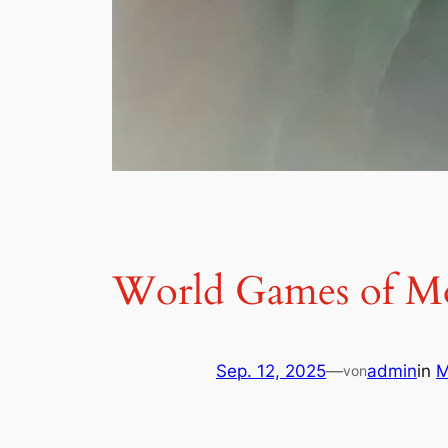
World Games of Mo
Sep. 12, 2025
—
admin
in
von