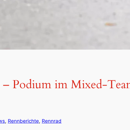
5 – Podium im Mixed-Team
ws
, 
Rennberichte
, 
Rennrad