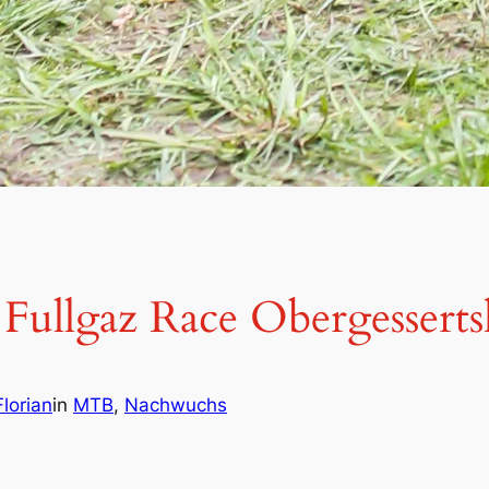
Fullgaz Race Obergessert
lorian
in
MTB
, 
Nachwuchs