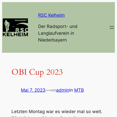
Zum
Inhalt
RSC Kelheim
springen
Der Radsport- und
Langlaufverein in
Niederbayern
OBI Cup 2023
Mai 7, 2023
—
admin
in
MTB
von
Letzten Montag war es wieder mal so weit.