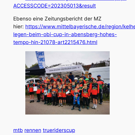
ACCESSCODE=202305013&result
Ebenso eine Zeitungsbericht der MZ
hier:
https://www.mittelbayerische.de/region/ke
legen-beim-obi-cup-in-abensberg-hohes-
tempo-hin-21078-art2215476.html
mtb
rennen
trueriderscup