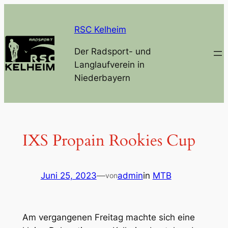
Zum
Inhalt
RSC Kelheim
springen
Der Radsport- und
Langlaufverein in
Niederbayern
IXS Propain Rookies Cup
Juni 25, 2023
—
admin
in
MTB
von
Am vergangenen Freitag machte sich eine