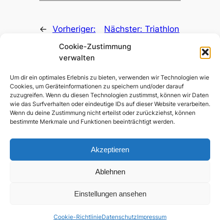
←
Vorheriger:
Nächster:
Triathlon
Cyclotour du
Erding Olympisch
Cookie-Zustimmung
léman
→
verwalten
Um dir ein optimales Erlebnis zu bieten, verwenden wir Technologien wie
Cookies, um Geräteinformationen zu speichern und/oder darauf
zuzugreifen. Wenn du diesen Technologien zustimmst, können wir Daten
wie das Surfverhalten oder eindeutige IDs auf dieser Website verarbeiten.
Wenn du deine Zustimmung nicht erteilst oder zurückziehst, können
bestimmte Merkmale und Funktionen beeinträchtigt werden.
RSC Kelheim
Akzeptieren
Ablehnen
Der Radsport- und Langlaufverein in Niederbayern
Datenschutz
Kontakt
Facebook
Einstellungen ansehen
Cookie-Richtlinie (EU)
Impressum
Instagram
Cookie-Richtlinie
Datenschutz
Impressum