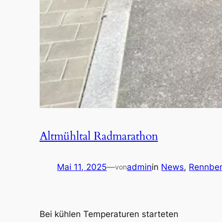
Altmühltal Radmarathon
Mai 11, 2025
—
admin
in
News
, 
Rennber
von
Bei kühlen Temperaturen starteten