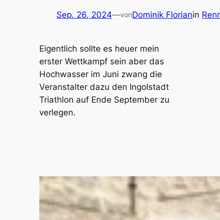
Sep. 26, 2024
—
Dominik Florian
in
Ren
von
Eigentlich sollte es heuer mein
erster Wettkampf sein aber das
Hochwasser im Juni zwang die
Veranstalter dazu den Ingolstadt
Triathlon auf Ende September zu
verlegen.