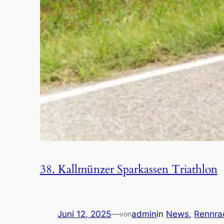
38. Kallmünzer Sparkassen Triathlon
Juni 12, 2025
—
admin
in
News
, 
Rennra
von