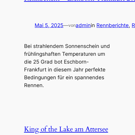
Mai 5, 2025
—
admin
in
Rennberichte
, 
R
von
Bei strahlendem Sonnenschein und
frühlingshaften Temperaturen um
die 25 Grad bot Eschborn-
Frankfurt in diesem Jahr perfekte
Bedingungen für ein spannendes
Rennen.
King of the Lake am Attersee